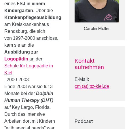
eines
FSJ
in einem
Kindergarten
. Über die
Krankenpflegeausbildung
am Kreiskrankenhaus
Carolin Möller
Rendsburg, die sich
von 1997-2000 anschloss,
kam sie an die
Ausbildung zur
Logopädin
an der
Kontakt
Schule für Logopädie in
aufnehmen
Kiel
E-Mail:
, 2000-2003.
cm (at) ttz-kiel.de
Ende 2003 war sie für 3
Monate bei der
Dolphin
Human Therapy (DHT)
auf Key Largo, Florida.
Durch das intensive
Podcast
Arbeiten dort mit Kindern
"with special needs" war