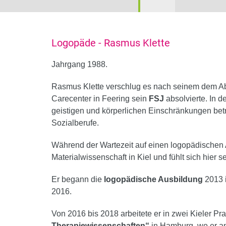
Logopäde - Rasmus Klette
Jahrgang 1988.
Rasmus Klette verschlug es nach seinem dem A
Carecenter in Feering sein
FSJ
absolvierte. In d
geistigen und körperlichen Einschränkungen betre
Sozialberufe.
Während der Wartezeit auf einen logopädischen A
Materialwissenschaft in Kiel und fühlt sich hier s
Er begann die
logopädische Ausbildung
2013 
2016.
Von 2016 bis 2018 arbeitete er in zwei Kieler P
Therapiewissenschaften“
in Hamburg, wo er a